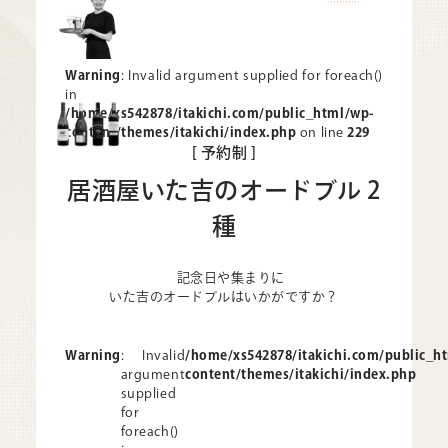
Warning
: Invalid argument supplied for foreach()
in
/home/xs542878/itakichi.com/public_html/wp-
content/themes/itakichi/index.php
on line
229
[ 予約制 ]
居酒屋いた吉の
オードブル 2
種
記念日や集まりに
いた吉のオードブルはいかがですか？
Warning
: Invalid
/home/xs542878/itakichi.com/public_h
argument
content/themes/itakichi/index.php
supplied
for
foreach()