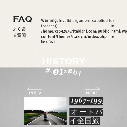
FAQ
Warning
: Invalid argument supplied for
foreach() in
よくあ
/home/xs542878/itakichi.com/public_html/wp
る質問
content/themes/itakichi/index.php
on
line
361
HISTORY
0
1
#
04
いた吉の歴史
/
1967~1995
オートバ
イ全国旅