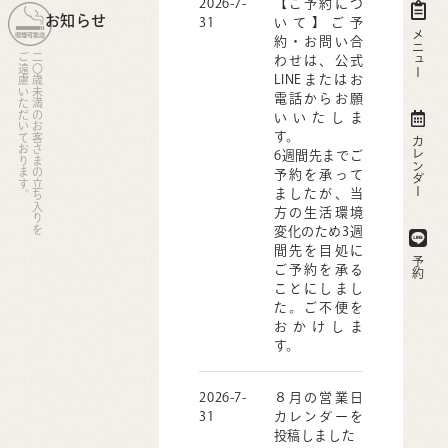
2026-7-
【ご予約につ
お知らせ
31
いて】ご予
メニュー
約・お問い合
ご遠慮いただいております。
二〇歳未満のお客さまの立ち入りを
わせは、公式
LINEまたはお
電話からお願
いいたしま
す。
カレンダー
6週間先までご
予約を承って
ましたが、当
方の生活環境
変化のため3週
間先を目処に
予約
ご予約を承る
ことにしまし
た。ご不便を
おかけしま
す。
2026-7-
８月の営業日
31
カレンダーを
投稿しました