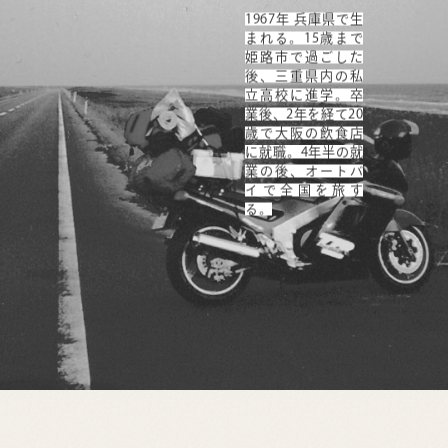
1967年 兵庫県で生
まれる。15歳まで
姫路市で過ごした
後、三重県内の私
立高校に進学。卒
業後、2年を経て20
歳で大阪の飲食店
に就職。4年半の就
業の後、オートバ
イで全国を旅す
る。