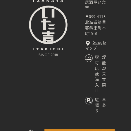
居酒屋いた
吉
〒099-4113
北海道斜里
郡斜里町本
町19-8
Google
マップ
喫煙
可能
店 20
歳未
満立
入禁
止
駐車
場あ
り