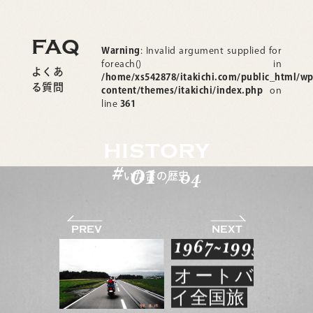
FAQ
Warning
: Invalid argument supplied for
foreach() in
よくあ
/home/xs542878/itakichi.com/public_html/wp
る質問
content/themes/itakichi/index.php
on
line
361
HISTORY
0
1
#
04
いた吉の歴史
/
1967~1995
オートバ
イ全国旅