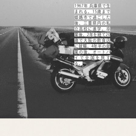
1967年 兵庫県で生
まれる。15歳まで
姫路市で過ごした
後、三重県内の私
立高校に進学。卒
業後、2年を経て20
歳で大阪の飲食店
に就職。4年半の就
業の後、オートバ
イで全国を旅す
る。