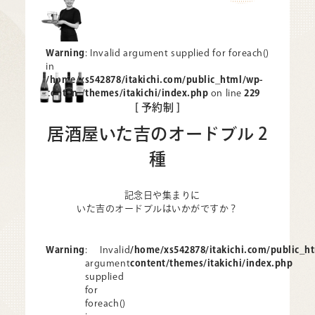
Warning
: Invalid argument supplied for foreach()
in
/home/xs542878/itakichi.com/public_html/wp-
content/themes/itakichi/index.php
on line
229
[ 予約制 ]
居酒屋いた吉の
オードブル 2
種
記念日や集まりに
いた吉のオードブルはいかがですか？
Warning
: Invalid
/home/xs542878/itakichi.com/public_h
argument
content/themes/itakichi/index.php
supplied
for
foreach()