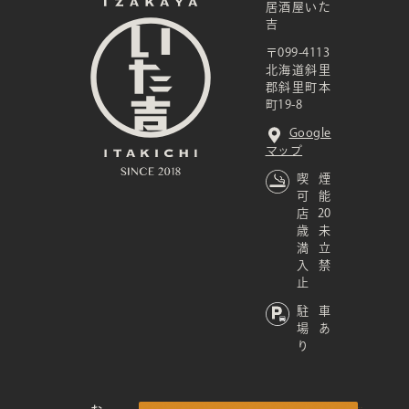
居酒屋いた
吉
〒099-4113
北海道斜里
郡斜里町本
町19-8
Google
マップ
喫煙
可能
店 20
歳未
満立
入禁
止
駐車
場あ
り