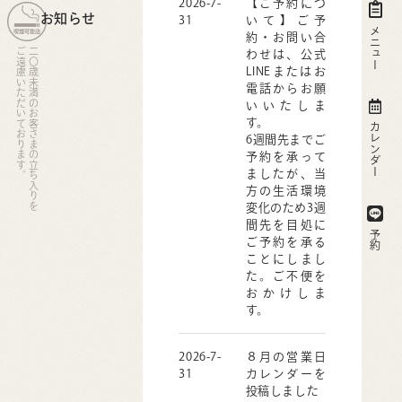
2026-7-
【ご予約につ
お知らせ
31
いて】ご予
メニュー
約・お問い合
ご遠慮いただいております。
二〇歳未満のお客さまの立ち入りを
わせは、公式
LINEまたはお
電話からお願
いいたしま
す。
カレンダー
6週間先までご
予約を承って
ましたが、当
方の生活環境
変化のため3週
間先を目処に
予約
ご予約を承る
ことにしまし
た。ご不便を
おかけしま
す。
2026-7-
８月の営業日
31
カレンダーを
投稿しました