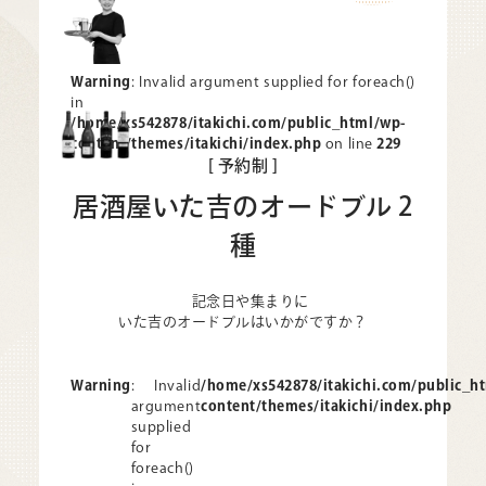
Warning
: Invalid argument supplied for foreach()
in
/home/xs542878/itakichi.com/public_html/wp-
content/themes/itakichi/index.php
on line
229
[ 予約制 ]
居酒屋いた吉の
オードブル 2
種
記念日や集まりに
いた吉のオードブルはいかがですか？
Warning
: Invalid
/home/xs542878/itakichi.com/public_h
argument
content/themes/itakichi/index.php
supplied
for
foreach()