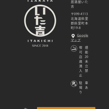
居酒屋いた
吉
〒099-4113
北海道斜里
郡斜里町本
町19-8
Google
マップ
喫煙
可能
店 20
歳未
満立
入禁
止
駐車
場あ
り