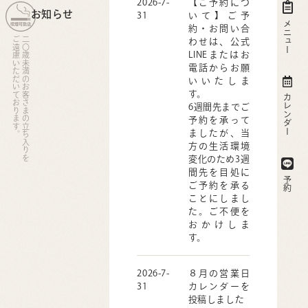
2026-7-
【ご予約につ
お知らせ
31
いて】ご予
メニュー
約・お問い合
ご遠慮いただいております。
二〇歳未満のお客さまの立ち入りを
わせは、公式
LINEまたはお
電話からお願
いいたしま
す。
カレンダー
6週間先までご
予約を承って
ましたが、当
方の生活環境
変化のため3週
間先を目処に
予約
ご予約を承る
ことにしまし
た。ご不便を
おかけしま
す。
2026-7-
８月の営業日
31
カレンダーを
投稿しました