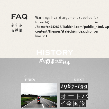
FAQ
Warning
: Invalid argument supplied for
foreach() in
よくあ
/home/xs542878/itakichi.com/public_html/wp
る質問
content/themes/itakichi/index.php
on
line
361
HISTORY
0
1
#
04
いた吉の歴史
/
1967~1995
オートバ
イ全国旅