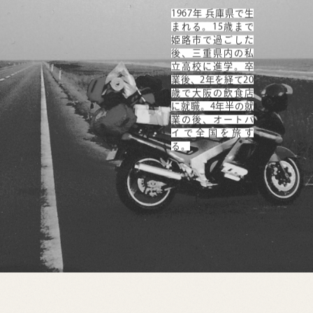
1967年 兵庫県で生
まれる。15歳まで
姫路市で過ごした
後、三重県内の私
立高校に進学。卒
業後、2年を経て20
歳で大阪の飲食店
に就職。4年半の就
業の後、オートバ
イで全国を旅す
る。